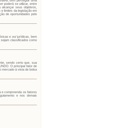
ariável, sem perseguir uma
r poderá se utilizar, entre
alcançar seus objetivos,
e limites da legislação em
ação de oportunidades pelo
icas e ou/ jurídicas, bem
 sejam classificados como
te, sendo certo que, sua
 FUNDO. O principal fator de
 mercado à vista de bolsa
ça e compreenda os fatores
egulamento e nos demais