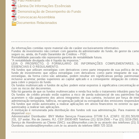
Fato Relevante
Lâmina De Informações Essênciais
Demonstração de Desempenho do Fundo
Convocacao Assembleia
Documentos Relacionados
As informações contidas neste material são de caráter exclusivamente informativo.
Fundos de investimento não contam com garantia do administrador do fundo, do gestor da carte
seguro ou, ainda, do Fundo Garantidor de Créditos – FGC.
Rentabilidade passada não representa garantia de rentabilidade futura.
"A rentabilidade divulgada não é líquida de impostos."
LEIA O PROSPECTO, O FORMULÁRIO DE INFORMAÇÕES COMPLEMENTARES, L
ESSENCIAIS E O REGULAMENTO.
Há fundos que utilizam estratégias com derivativos como parte integrante de sua política de 
fundo de investimento que utiliza estratégias com derivativos como parte integrante de sua p
estratégias, da forma como são adotadas, podem resultar em significativas perdas patrimoniai
inclusive acarretar perdas superiores ao capital aplicado e a conseqüente obrigação do cotista 
para cobrir o prejuízo do fundo.
Os fundos multimercado e fundos de ações podem estar expostos à significativa concentração e
com os riscos daí decorrentes.
Não há garantia de que os fundos multimercados e renda fixa terão o tratamento tributário para fu
Os fundos de crédito privado estão sujeitos a risco de perda substancial de seu patrimônio l
acarretem o não pagamento dos ativos integrantes de sua carteira, inclusive por força de inte
administração temporária, falência, recuperação judicial ou extrajudicial dos emissores responsáve
Há fundos que estão autorizados a realizar aplicações em ativos financeiros no exterior ou q
autorizados a realizar tais aplicações.
A instituição é remunerada pela distribuição dos fundos sob sua administração. Para maiores 
disponível
aqui
.
Administrador/ Distribuidor: BNY Mellon Serviços Financeiros DTVM S.A. (CNPJ: 02.201.501/00
231, 11º andar, Rio de Janeiro, RJ, CEP 20030-905 Telefone (21) 3219-2500 – Fax (21) 3219-2501
Serviço de Atendimento ao Cliente (SAC): sac@bnymellon.com.br ou através dos telefones (21) 3
Ouvidoria: ouvidoria@bnymellon.com.br ou através do telefone 0800 725 3219.