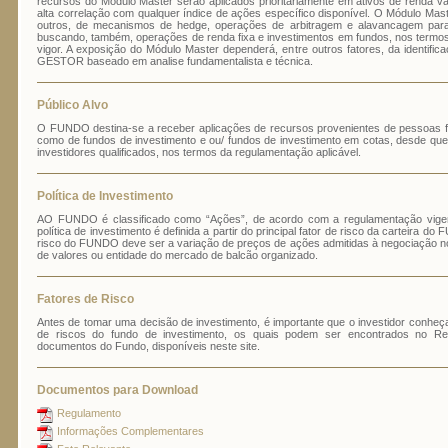
recursos do Módulo Master serão aplicados prioritariamente em ativos de renda v
alta correlação com qualquer índice de ações específico disponível. O Módulo Maste
outros, de mecanismos de hedge, operações de arbitragem e alavancagem para 
buscando, também, operações de renda fixa e investimentos em fundos, nos termos 
vigor. A exposição do Módulo Master dependerá, entre outros fatores, da identific
GESTOR baseado em analise fundamentalista e técnica.
Público Alvo
O FUNDO destina-se a receber aplicações de recursos provenientes de pessoas fís
como de fundos de investimento e ou/ fundos de investimento em cotas, desde que
investidores qualificados, nos termos da regulamentação aplicável.
Política de Investimento
AO FUNDO é classificado como “Ações”, de acordo com a regulamentação vigen
política de investimento é definida a partir do principal fator de risco da carteira do
risco do FUNDO deve ser a variação de preços de ações admitidas à negociação no
de valores ou entidade do mercado de balcão organizado.
Fatores de Risco
Antes de tomar uma decisão de investimento, é importante que o investidor conhe
de riscos do fundo de investimento, os quais podem ser encontrados no R
documentos do Fundo, disponíveis neste site.
Documentos para Download
Regulamento
Informações Complementares