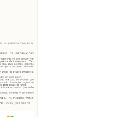
ira, de qualquer mecanismo de
ÂMINA DE INFORMAÇÕES
investimento ou que aplicam em
olítica de investimento. Tais
s para seus cotistas, podendo
de aportar recursos adicionais
m ativos de poucos emissores,
ndos de longo prazo.
íquido em caso de eventos que
rvenção, liquidação, regime de
is pelos ativos do fundo.
ue aplicam em fundos que estão
detalhes, consulte o documento
01-61) Av. Presidente Wilson,
.
219 – 2600 / (11) 3050-8010