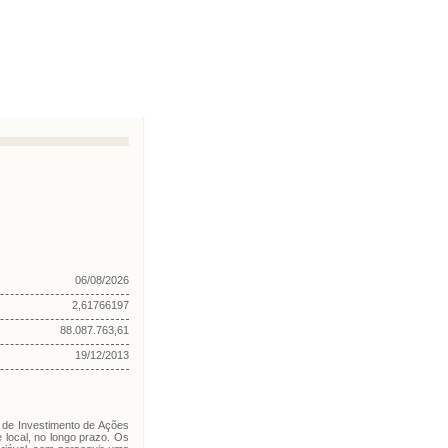
06/08/2026
2,61766197
88.087.763,61
19/12/2013
 de Investimento de Ações
 local, no longo prazo. Os