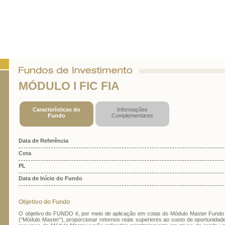
MÓDULO I FIC FIA
Características do
Informações
Fundo
Complementares
Data de Referência
Cota
PL
Data de Início do Fundo
Objetivo do Fundo
O objetivo do FUNDO é, por meio de aplicação em cotas do Módulo Master Fundo
(“Módulo Master”), proporcionar retornos reais superiores ao custo de oportunidade