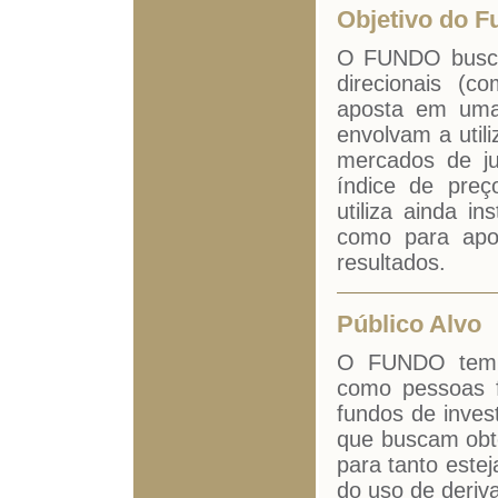
Objetivo do F
O FUNDO busca 
direcionais (
aposta em uma 
envolvam a util
mercados de ju
índice de pre
utiliza ainda i
como para apos
resultados.
Público Alvo
O FUNDO tem c
como pessoas fí
fundos de inves
que buscam obte
para tanto estej
do uso de deriv