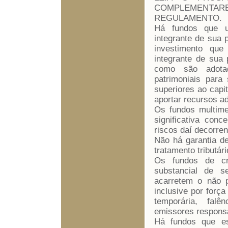
COMPLEMENTARE
REGULAMENTO.
Há fundos que ut
integrante de sua 
investimento que
integrante de sua 
como são adotad
patrimoniais para
superiores ao capi
aportar recursos ad
Os fundos multim
significativa con
riscos daí decorren
Não há garantia d
tratamento tributár
Os fundos de cré
substancial de s
acarretem o não p
inclusive por força
temporária, falê
emissores responsá
Há fundos que es